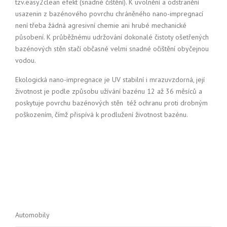
tzv.easy2clean efekt (snadné čištění). K uvolnění a odstranění
usazenin z bazénového povrchu chráněného nano-impregnací
není třeba žádná agresivní chemie ani hrubé mechanické
působení. K průběžnému udržování dokonalé čistoty ošetřených
bazénových stěn stačí občasné velmi snadné očištění obyčejnou
vodou.
Ekologická nano-impregnace je UV stabilní i mrazuvzdorná, její
životnost je podle způsobu užívání bazénu 12 až 36 měsíců a
poskytuje povrchu bazénových stěn též ochranu proti drobným
poškozením, čímž přispívá k prodlužení životnost bazénu.
Automobily