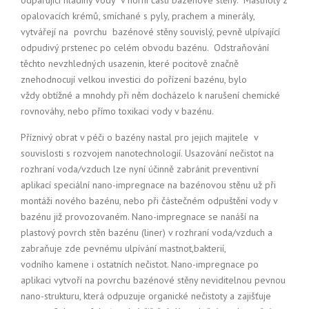
odpařující hladiny vody v horní části bazénové stěny. Mastnoty z
opalovacích krémů, smíchané s pyly, prachem a minerály,
vytvářejí na povrchu bazénové stěny souvislý, pevně ulpívající
odpudivý prstenec po celém obvodu bazénu. Odstraňování
těchto nevzhledných usazenin, které pocitově značně
znehodnocují velkou investici do pořízení bazénu, bylo
vždy obtížné a mnohdy při něm docházelo k narušení chemické
rovnováhy, nebo přímo toxikaci vody v bazénu.
Příznivý obrat v péči o bazény nastal pro jejich majitele v
souvislosti s rozvojem nanotechnologií. Usazování nečistot na
rozhraní voda/vzduch lze nyní účinně zabránit preventivní
aplikací speciální nano-impregnace na bazénovou stěnu už při
montáži nového bazénu, nebo při částečném odpuštění vody v
bazénu již provozovaném. Nano-impregnace se nanáší na
plastový povrch stěn bazénu (liner) v rozhraní voda/vzduch a
zabraňuje zde pevnému ulpívání mastnot,bakterií,
vodního kamene i ostatních nečistot. Nano-impregnace po
aplikaci vytvoří na povrchu bazénové stěny neviditelnou pevnou
nano-strukturu, která odpuzuje organické nečistoty a zajišťuje